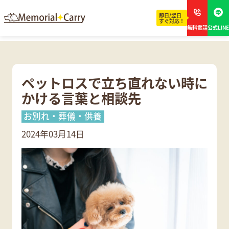
即日/翌日
すぐ対応！
無料電話
公式LINE
ペットロスで立ち直れない時に
かける言葉と相談先
お別れ・葬儀・供養
2024年03月14日