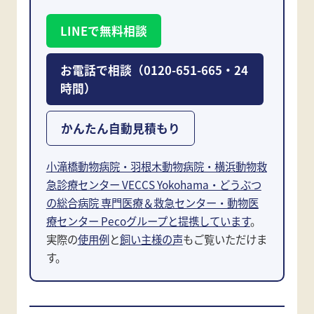
LINEで無料相談
お電話で相談（0120-651-665・24
時間）
かんたん自動見積もり
小滝橋動物病院・羽根木動物病院・横浜動物救
急診療センター VECCS Yokohama・どうぶつ
の総合病院 専門医療＆救急センター・動物医
療センター Pecoグループと提携しています
。
実際の
使用例
と
飼い主様の声
もご覧いただけま
す。