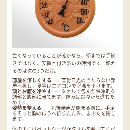
亡くなっていることが確かなら、朝までは手続
きではなく、安置と付き添いの時間です。整え
るのは次の3つだけ。
部屋を涼しくする
――直射日光の当たらない部
屋へ移し、夏場はエアコンで室温を下げます。
頭とお腹を冷やす
――タオルで包んだ保冷剤を
頭部と腹部に当てます。傷みはお腹から進むた
めです。
姿勢を整える
――死後硬直が始まる前に、手足
をそっと胸のほうへ折りたたみ、まぶたを閉じ
ます。
体の下にはペットシーツかタオルを敷いてくだ