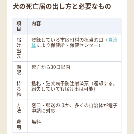
犬の死亡届の出し方と必要なもの
項
内容
目
届
登録している市区町村の担当窓口（
自治
け
体
により保健所・保健センター）
出
先
期
死亡から30日以内
限
持
鑑札・狂犬病予防注射済票（返却する。
ち
紛失していても届け出は可能）
物
方
窓口・郵送のほか、多くの自治体が電子
法
申請に対応
費
無料
用