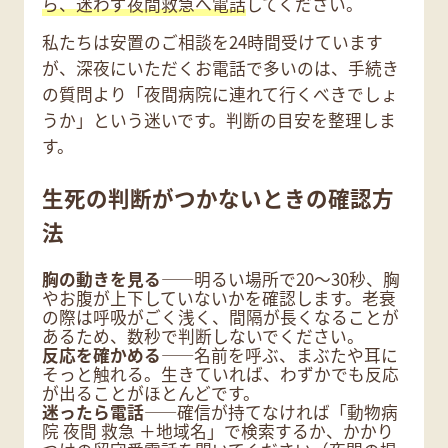
ら、迷わず夜間救急へ電話
してください。
私たちは安置のご相談を24時間受けています
が、深夜にいただくお電話で多いのは、手続き
の質問より「夜間病院に連れて行くべきでしょ
うか」という迷いです。判断の目安を整理しま
す。
生死の判断がつかないときの確認方
法
胸の動きを見る
――明るい場所で20〜30秒、胸
やお腹が上下していないかを確認します。老衰
の際は呼吸がごく浅く、間隔が長くなることが
あるため、数秒で判断しないでください。
反応を確かめる
――名前を呼ぶ、まぶたや耳に
そっと触れる。生きていれば、わずかでも反応
が出ることがほとんどです。
迷ったら電話
――確信が持てなければ「動物病
院 夜間 救急 ＋地域名」で検索するか、かかり