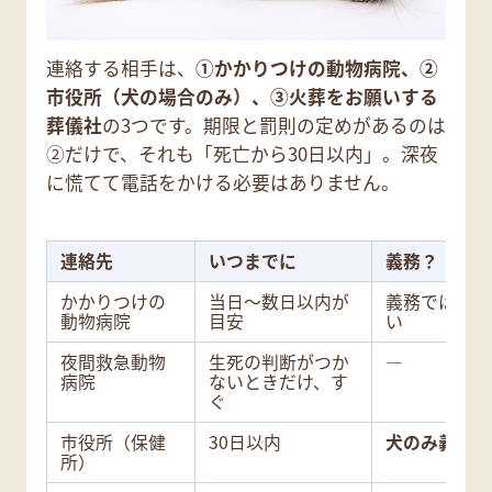
連絡する相手は、
①かかりつけの動物病院、②
市役所（犬の場合のみ）、③火葬をお願いする
葬儀社
の3つです。期限と罰則の定めがあるのは
②だけで、それも「死亡から30日以内」。深夜
に慌てて電話をかける必要はありません。
連絡先
いつまでに
義務？
かかりつけの
当日〜数日以内が
義務ではな
動物病院
目安
い
夜間救急動物
生死の判断がつか
―
病院
ないときだけ、す
ぐ
市役所（保健
30日以内
犬のみ義務
所）