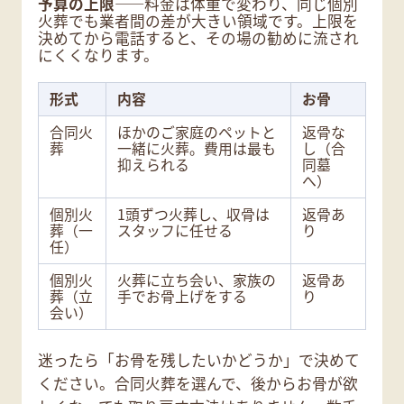
予算の上限
――料金は体重で変わり、同じ個別
火葬でも業者間の差が大きい領域です。上限を
決めてから電話すると、その場の勧めに流され
にくくなります。
形式
内容
お骨
合同火
ほかのご家庭のペットと
返骨な
葬
一緒に火葬。費用は最も
し（合
抑えられる
同墓
へ）
個別火
1頭ずつ火葬し、収骨は
返骨あ
葬（一
スタッフに任せる
り
任）
個別火
火葬に立ち会い、家族の
返骨あ
葬（立
手でお骨上げをする
り
会い）
迷ったら「お骨を残したいかどうか」で決めて
ください。合同火葬を選んで、後からお骨が欲