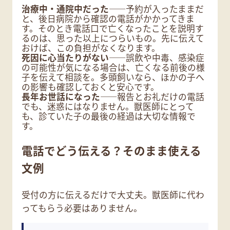
治療中・通院中だった
――予約が入ったままだ
と、後日病院から確認の電話がかかってきま
す。そのとき電話口で亡くなったことを説明す
るのは、思った以上につらいもの。先に伝えて
おけば、この負担がなくなります。
死因に心当たりがない
――誤飲や中毒、感染症
の可能性が気になる場合は、亡くなる前後の様
子を伝えて相談を。多頭飼いなら、ほかの子へ
の影響も確認しておくと安心です。
長年お世話になった
――報告とお礼だけの電話
でも、迷惑にはなりません。獣医師にとって
も、診ていた子の最後の経過は大切な情報で
す。
電話でどう伝える？そのまま使える
文例
受付の方に伝えるだけで大丈夫。獣医師に代わ
ってもらう必要はありません。