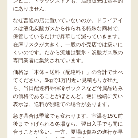
ンビニ、ドラッグストアも、店頭販売は基本的
にありません。
なぜ普通の店に置いていないのか。ドライアイ
スは液化炭酸ガスから作られる特殊な商材で、
保管しているだけで昇華して減っていきます。
在庫リスクが大きく、一般の小売店では扱いに
くいのです。だから流通は製氷・炭酸ガス系の
専門業者に集約されています。
価格は「本体＋送料（配達料）」の合計で比べ
てください。5kgで1万円近い見積もりが出た
ら、当日配達料や保冷ボックスなど付属品込み
の価格であることがほとんど。逆に極端に安い
表示は、送料が別建ての場合があります。
急ぎ具合は季節でも変わります。室温を15℃前
後まで下げられる冬場なら、翌日入手でも間に
合うことが多い。一方、夏場は傷みの進行が早