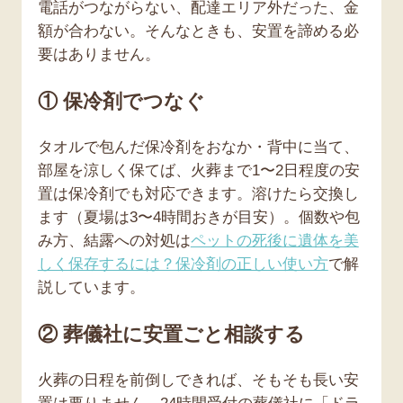
電話がつながらない、配達エリア外だった、金
額が合わない。そんなときも、安置を諦める必
要はありません。
① 保冷剤でつなぐ
タオルで包んだ保冷剤をおなか・背中に当て、
部屋を涼しく保てば、火葬まで1〜2日程度の安
置は保冷剤でも対応できます。溶けたら交換し
ます（夏場は3〜4時間おきが目安）。個数や包
み方、結露への対処は
ペットの死後に遺体を美
しく保存するには？保冷剤の正しい使い方
で解
説しています。
② 葬儀社に安置ごと相談する
火葬の日程を前倒しできれば、そもそも長い安