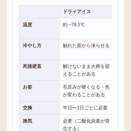
ドライアイス
専用
温度
約 −78.5℃
体内
なる
冷やし方
触れた面から凍らせる
内側
る（
死後硬直
解けないまま火葬を迎
時間
えることがある
ほど
お姿
毛並みが硬くなる・色
眠っ
が変わることがある
態を
交換
半日〜1日ごとに必要
不要
換気
必要（二酸化炭素が発
不要
生する）