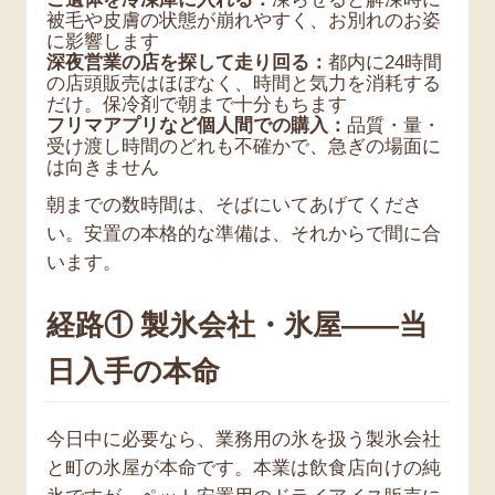
被毛や皮膚の状態が崩れやすく、お別れのお姿
に影響します
深夜営業の店を探して走り回る：
都内に24時間
の店頭販売はほぼなく、時間と気力を消耗する
だけ。保冷剤で朝まで十分もちます
フリマアプリなど個人間での購入：
品質・量・
受け渡し時間のどれも不確かで、急ぎの場面に
は向きません
朝までの数時間は、そばにいてあげてくださ
い。安置の本格的な準備は、それからで間に合
います。
経路① 製氷会社・氷屋——当
日入手の本命
今日中に必要なら、業務用の氷を扱う製氷会社
と町の氷屋が本命です。本業は飲食店向けの純