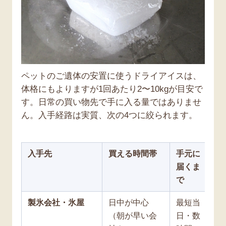
ペットのご遺体の安置に使うドライアイスは、
体格にもよりますが1回あたり2〜10kgが目安で
す。日常の買い物先で手に入る量ではありませ
ん。入手経路は実質、次の4つに絞られます。
入手先
買える時間帯
手元に
価
届くま
で
製氷会社・氷屋
日中が中心
最短当
4
（朝が早い会
日・数
（