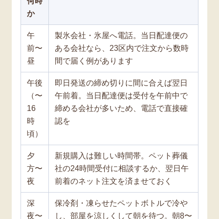
何時
か
午
製氷会社・氷屋へ電話。当日配達便の
前〜
ある会社なら、23区内で注文から数時
昼
間で届く例があります
午後
即日発送の締め切りに間に合えば翌日
（〜
午前着。当日配達便は受付を午前中で
16
締める会社が多いため、電話で直接確
時
認を
頃）
夕
新規購入は難しい時間帯。ペット葬儀
方〜
社の24時間受付に相談するか、翌日午
夜
前着のネット注文を済ませておく
深
保冷剤・凍らせたペットボトルで冷や
夜〜
し、部屋を涼しくして朝を待つ。朝8〜