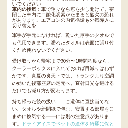
いでください
車内の換気：
車で運ぶなら窓を少し開けて。密
閉した車内に二酸化炭素がたまると酸欠の恐れ
があります。エアコンの内気循環も外気導入に
切り替えを
軍手が手元になければ、乾いた厚手のタオルで
も代用できます。濡れたタオルは表面に張り付
くため使わないでください。
受け取りから帰宅まで30分〜1時間程度なら、
クーラーボックスに入れておけば目減りはわず
かです。真夏の炎天下では、トランクより空調
の効いた後部座席の足元へ。直射日光を避ける
だけでも減り方が変わります。
持ち帰った後の扱い——ご遺体に直接当てな
い、タオルや新聞紙で包む、安置する部屋をこ
まめに換気する——には別の注意点がありま
す。
ドライアイスでペットの遺体を綺麗に保と