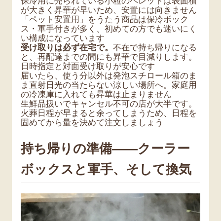
保冷用に売られている小粒のペレットは表面積
が大きく昇華が早いため、安置には向きません
「ペット安置用」をうたう商品は保冷ボック
ス・軍手付きが多く、初めての方でも迷いにく
い構成になっています
受け取りは必ず在宅で。
不在で持ち帰りになる
と、再配達までの間にも昇華で目減りします。
日時指定と対面受け取りが安心です
届いたら、使う分以外は発泡スチロール箱のま
ま直射日光の当たらない涼しい場所へ。家庭用
の冷凍庫に入れても昇華は止まりません
生鮮品扱いでキャンセル不可の店が大半です。
火葬日程が早まると余ってしまうため、日程を
固めてから量を決めて注文しましょう
持ち帰りの準備——クーラー
ボックスと軍手、そして換気