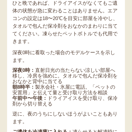
ひと晩であれば、ドライアイスがなくてもご遺
体の状態が急に変わることはありません。エア
コンの設定は18〜20℃を目安に部屋を冷やし、
タオルで包んだ保冷剤をおなかのまわりに当て
てください。凍らせたペットボトルでも代用で
きます。
深夜0時に看取った場合のモデルケースを示し
ます。
深夜0時：
直射日光の当たらない涼しい部屋へ
移し、冷房を強めに。タオルで包んだ保冷剤を
おなかと背中に当てる
朝8時半：
製氷会社・氷屋に電話。「ペットの
安置用」と伝えて量と受け取り方法を相談
午前中〜午後：
ドライアイスを受け取り、保冷
剤から切り替える
逆に、夜のうちにしないほうがよいこともあり
ます。
ご遺体を冷凍庫に入れる：
凍らせると解凍時に