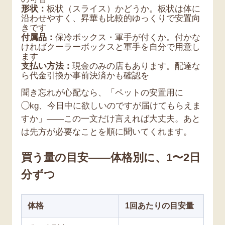
形状：
板状（スライス）かどうか。板状は体に
沿わせやすく、昇華も比較的ゆっくりで安置向
きです
付属品：
保冷ボックス・軍手が付くか。付かな
ければクーラーボックスと軍手を自分で用意し
ます
支払い方法：
現金のみの店もあります。配達な
ら代金引換か事前決済かも確認を
聞き忘れが心配なら、「ペットの安置用に
◯kg、今日中に欲しいのですが届けてもらえま
すか」——この一文だけ言えれば大丈夫。あと
は先方が必要なことを順に聞いてくれます。
買う量の目安——体格別に、1〜2日
分ずつ
体格
1回あたりの目安量