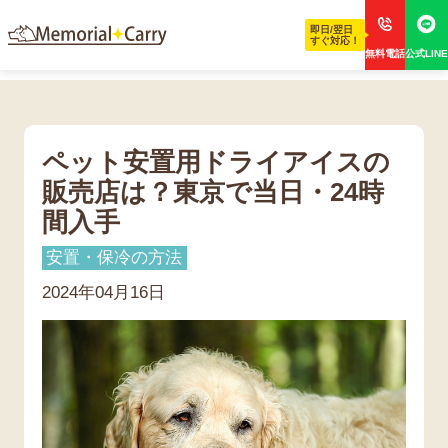
即日/翌日
すぐ対応！
無料電話
公式LINE
ペット安置用ドライアイスの
販売店は？東京で当日・24時
間入手
安置・保冷の方法
2024年04月16日