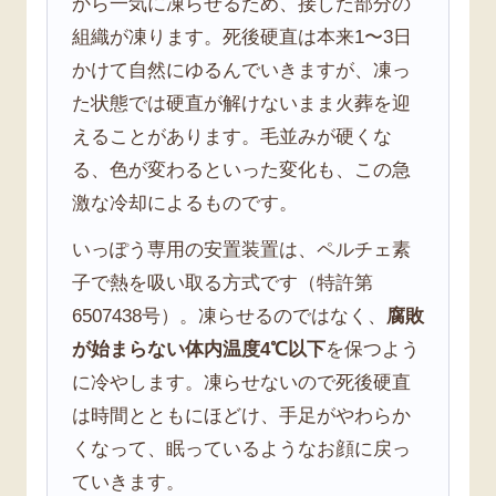
から一気に凍らせるため、接した部分の
組織が凍ります。死後硬直は本来1〜3日
かけて自然にゆるんでいきますが、凍っ
た状態では硬直が解けないまま火葬を迎
えることがあります。毛並みが硬くな
る、色が変わるといった変化も、この急
激な冷却によるものです。
いっぽう専用の安置装置は、ペルチェ素
子で熱を吸い取る方式です（特許第
6507438号）。凍らせるのではなく、
腐敗
が始まらない体内温度4℃以下
を保つよう
に冷やします。凍らせないので死後硬直
は時間とともにほどけ、手足がやわらか
くなって、眠っているようなお顔に戻っ
ていきます。