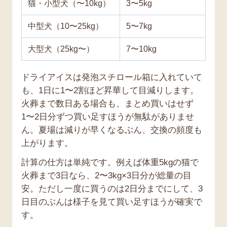
猫・小型犬（〜10kg）
3〜5kg
中型犬（10〜25kg）
5〜7kg
大型犬（25kg〜）
7〜10kg
ドライアイスは発泡スチロール箱に入れていて
も、1日に1〜2割ほど昇華して目減りします。
火葬まで数日ある場合も、まとめ買いはせず
1〜2日分ずつ買い足すほうが無駄がありませ
ん。夏場は減りが早くなるぶん、交換の頻度も
上がります。
計算の仕方は単純です。例えば体重5kgの猫で
火葬まで3日なら、2〜3kg×3日分が総量の目
安。ただし一度に買うのは2日分までにして、3
日目のぶんは様子を見て買い足すほうが確実で
す。