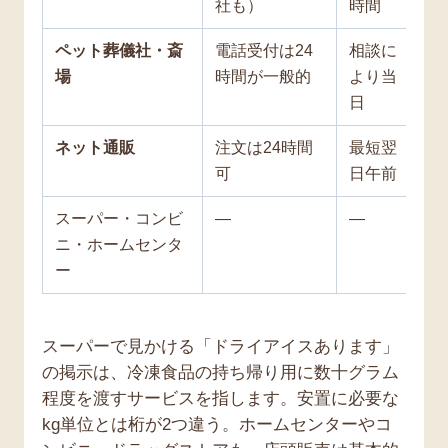
社も）
時間
ペット葬儀社・斎
電話受付は24
相談に
7
場
時間が一般的
より当
手
日
き
ネット通販
注文は24時間
最短翌
3
可
日午前
（
スーパー・コンビ
—
—
安
ニ・ホームセンタ
え
ー
スーパーで見かける「ドライアイスあります」
の掲示は、冷凍食品の持ち帰り用に数十グラム
程度を渡すサービスを指します。安置に必要な
kg単位とは桁が2つ違う。ホームセンターやコ