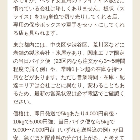
氷ですが、ペット安置用のドライアイス販売に
慣れている会社は珍しくありません。板状（ス
ライス）を1kg単位で切り売りしてくれる店、
専用の保冷ボックスや軍手をセットにしてくれ
る店も見られます。
東京都内には、中央区や渋谷区、荒川区などに
老舗の製氷会社・氷屋があり、関東エリア限定
の当日バイク便（23区内なら注文から3〜5時間
程度で届く例）や、常時1トン超の在庫を持つ
店などがあります。ただし営業時間・在庫・配
達エリアは会社ごとに異なり、変わることもあ
るため、最新の営業状況は必ず電話でご確認く
ださい。
価格は、即日発送で5kgあたり4,000円前後・
10kgで5,000円強、当日バイク便なら5kgで
5,000〜7,000円台（いずれも送料込の例）が目
安。急ぐほど配達料の分だけ上がる、と考えて