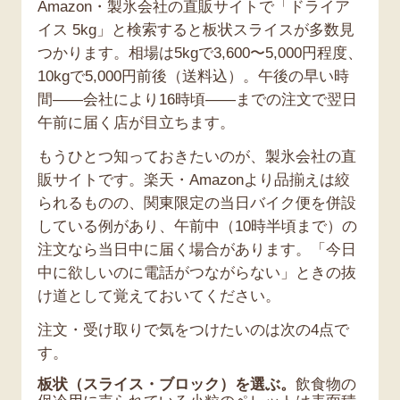
Amazon・製氷会社の直販サイトで「ドライア
イス 5kg」と検索すると板状スライスが多数見
つかります。相場は5kgで3,600〜5,000円程度、
10kgで5,000円前後（送料込）。午後の早い時
間——会社により16時頃——までの注文で翌日
午前に届く店が目立ちます。
もうひとつ知っておきたいのが、製氷会社の直
販サイトです。楽天・Amazonより品揃えは絞
られるものの、関東限定の当日バイク便を併設
している例があり、午前中（10時半頃まで）の
注文なら当日中に届く場合があります。「今日
中に欲しいのに電話がつながらない」ときの抜
け道として覚えておいてください。
注文・受け取りで気をつけたいのは次の4点で
す。
板状（スライス・ブロック）を選ぶ。
飲食物の