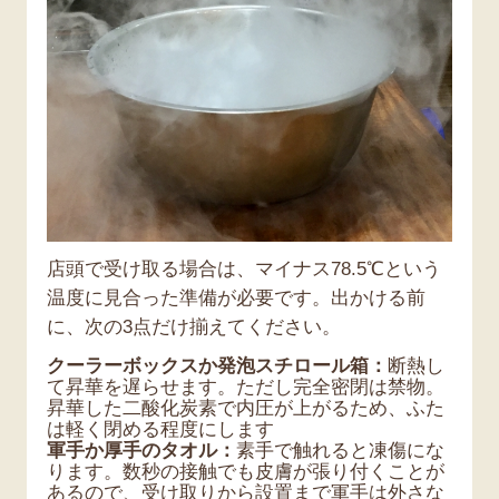
店頭で受け取る場合は、マイナス78.5℃という
温度に見合った準備が必要です。出かける前
に、次の3点だけ揃えてください。
クーラーボックスか発泡スチロール箱：
断熱し
て昇華を遅らせます。ただし完全密閉は禁物。
昇華した二酸化炭素で内圧が上がるため、ふた
は軽く閉める程度にします
軍手か厚手のタオル：
素手で触れると凍傷にな
ります。数秒の接触でも皮膚が張り付くことが
あるので、受け取りから設置まで軍手は外さな