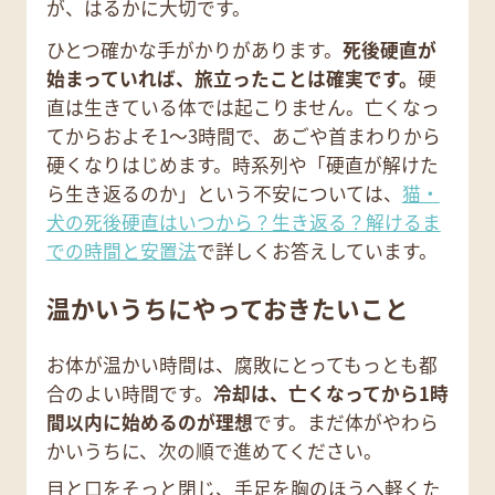
が、はるかに大切です。
ひとつ確かな手がかりがあります。
死後硬直が
始まっていれば、旅立ったことは確実です。
硬
直は生きている体では起こりません。亡くなっ
てからおよそ1〜3時間で、あごや首まわりから
硬くなりはじめます。時系列や「硬直が解けた
ら生き返るのか」という不安については、
猫・
犬の死後硬直はいつから？生き返る？解けるま
での時間と安置法
で詳しくお答えしています。
温かいうちにやっておきたいこと
お体が温かい時間は、腐敗にとってもっとも都
合のよい時間です。
冷却は、亡くなってから1時
間以内に始めるのが理想
です。まだ体がやわら
かいうちに、次の順で進めてください。
目と口をそっと閉じ、手足を胸のほうへ軽くた