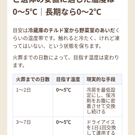
0〜5℃｜長期なら0〜2℃
目安は
冷蔵庫のチルド室から野菜室のあいだ
く
らいの温度帯です。触れると冷たく、けれど凍
ってはいない、という状態を保ちます。
火葬までの日数によって、目指す温度は変わり
ます。
火葬までの日数
目指す温度
現実的な手段
1〜2日
0〜5℃
冷房を最低設
定にし、保冷
剤をお腹に密
着させて交換
し続ける
3〜7日
0〜5℃
ドライアイス
を1日1回交換
して運用する