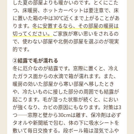
した夏の部屋よりも暖かいのです。とくにこた
つ、床暖房、ホットカーペットは要注意で、床
に置いた箱の中は30℃近くまで上がることがあ
ります。
冬に安置するなら、その部屋の暖房は
切ってください。
ご家族が寒い思いをされるの
で、使わない部屋や北側の部屋を選ぶのが現実
的です。
②結露で毛が濡れる
冬に厄介なのが結露です。窓際に置くと、冷え
たガラス面からの水滴で箱が濡れます。また、
暖房の効いた部屋から寒い部屋へ移したとき
や、冷たいものに接した部分の周囲でも結露が
起こります。毛が湿った状態が続くと、におい
が強くなり、カビの原因にもなります。対策は3
つ——窓際と壁から30cmは離す、保冷剤は必ず
タオルや新聞紙で包む、体の下に吸水シートを
敷いて毎日交換する。段ボール箱は湿気でふや