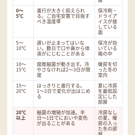
0〜
進行が大きく抑えられ
保冷剤・
5℃
る。ご自宅安置で目指す
ドライア
べき温度帯
イスが接
している
面
5〜
遅いが止まってはいな
保冷が効
10℃
い。数日で口や鼻から体
いている
液がにじむことがある
箱の中
10〜
腐敗細菌が動き出す。冷
暖房を切
15℃
やさなければ2〜3日が限
った冬の
度
室内
15〜
はっきりと進行する。
夏に冷房
20℃
1〜2日で変化が出はじめ
を最低設
る
定にした
部屋
20℃
細菌の増殖が加速。半
冷房なし
以上
日〜1日でにおいや変色
の夏、暖
が出ることがある
房の入っ
た冬の部
屋