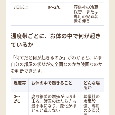
7日以上
0〜2℃
葬儀社の冷蔵
保管、または
専用の安置装
置を使う
温度帯ごとに、お体の中で何が起き
ているか
「何℃だと何が起きるのか」がわかると、いま
自分の部屋の状態が安全圏なのか危険圏なのか
を判断できます。
温度帯
お体の中で起きること
どんな場
所か
0〜
腐敗細菌の増殖がほぼ止
葬儀社の
2℃
まる。酵素のはたらきも
冷蔵設
最小限になり、変化がほ
備、専用
とんど進まない
の安置装
置