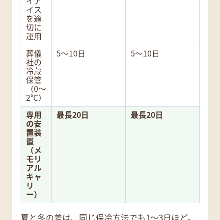
イア
イス
を適
切に
運用
葬儀
5〜10日
5〜10日
社の
冷蔵
保管
（0〜
2℃）
専用
最長20日
最長20日
の安
置装
置
（メ
モリ
アル
キャ
リ
ー）
夏と冬の差は、同じ保冷方法でも1〜3日ほど。