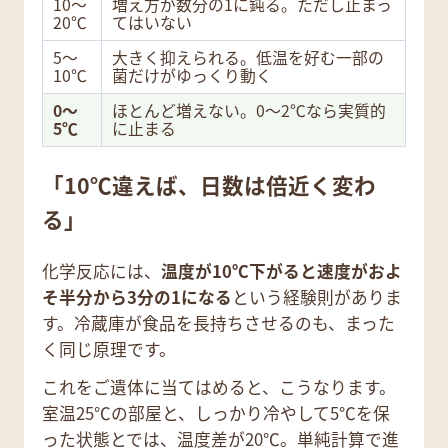
10〜
増え方が数分の1に鈍る。ただし止まっ
20℃
てはいない
5〜
大きく抑えられる。低温を好む一部の
10℃
菌だけがゆっくり動く
0〜
ほとんど増えない。0〜2℃なら実質的
5℃
に止まる
「10℃違えば、日数は倍近く変わ
る」
化学反応には、
温度が10℃下がると速度がおよ
そ半分から3分の1になる
という経験則がありま
す。冷蔵庫が食品を長持ちさせるのも、まった
く同じ原理です。
これをご遺体に当てはめると、こうなります。
室温25℃の部屋と、しっかり冷やして5℃を保
った状態とでは、温度差が20℃。単純計算で進