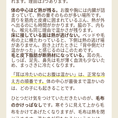
れます。理由は3つあります。
体の中心ほど熱が残る。
お腹や胸には内臓が詰
まっていて、熱の量そのものが多い場所です。
周りを筋肉と皮膚に囲まれているぶん、熱が外
へ出るのにも時間がかかります。脇の下、内も
も、喉元も同じ理由で温かさが残ります。
床に接している面は熱が逃げない。
ベッドや毛
布の上に横たわっていると、下側は熱の逃げ場
がありません。抱き上げたときに「背中側だけ
温かかった」と感じるのはこのためです。
毛と皮下脂肪が断熱材になっている。
耳の先、
しっぽ、足先、鼻先は毛が薄く血流も少ないた
め、まっさきに冷たくなります。
「耳は冷たいのにお腹は温かい」は、正常な冷
え方の順番です。
体の中心が最後まで温かいの
は、どの子にも起きることです。
ひとつだけ気をつけていただきたいのが、
毛布
のかけっぱなし
です。寒そうに見えて上から毛
布をかけてあげたくなりますが、毛布は熱を閉