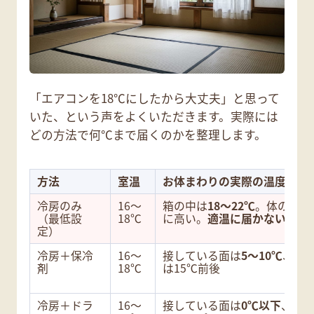
「エアコンを18℃にしたから大丈夫」と思って
いた、という声をよくいただきます。実際には
どの方法で何℃まで届くのかを整理します。
方法
室温
お体まわりの実際の温度
冷房のみ
16〜
箱の中は
18〜22℃
。体の内側
（最低設
18℃
に高い。
適温に届かない
定）
冷房＋保冷
16〜
接している面は
5〜10℃
、離
剤
18℃
は15℃前後
冷房＋ドラ
16〜
接している面は
0℃以下
、箱