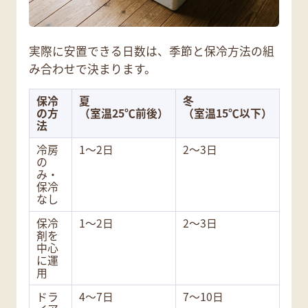
実際に安置できる日数は、季節と保冷方法の組
み合わせで決まります。
保冷
夏
冬
の方
（室温25℃前後）
（室温15℃以下）
法
冷房
1〜2日
2〜3日
の
み・
保冷
なし
保冷
1〜2日
2〜3日
剤を
中心
に運
用
ドラ
4〜7日
7〜10日