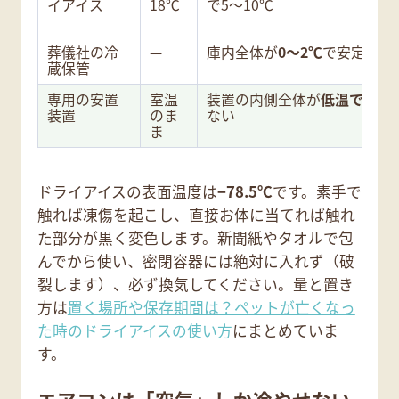
イアイス
18℃
で5〜10℃
葬儀社の冷
—
庫内全体が
0〜2℃
で安定
蔵保管
専用の安置
室温
装置の内側全体が
低温で安定
装置
のま
ない
ま
ドライアイスの表面温度は
−78.5℃
です。素手で
触れば凍傷を起こし、直接お体に当てれば触れ
た部分が黒く変色します。新聞紙やタオルで包
んでから使い、密閉容器には絶対に入れず（破
裂します）、必ず換気してください。量と置き
方は
置く場所や保存期間は？ペットが亡くなっ
た時のドライアイスの使い方
にまとめていま
す。