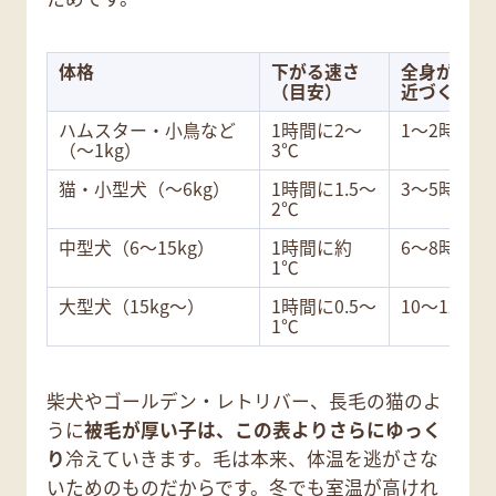
体格
下がる速さ
全身が室温
（目安）
近づくまで
ハムスター・小鳥など
1時間に2〜
1〜2時間
（〜1kg）
3℃
猫・小型犬（〜6kg）
1時間に1.5〜
3〜5時間
2℃
中型犬（6〜15kg）
1時間に約
6〜8時間
1℃
大型犬（15kg〜）
1時間に0.5〜
10〜12時間
1℃
柴犬やゴールデン・レトリバー、長毛の猫のよ
うに
被毛が厚い子は、この表よりさらにゆっく
り
冷えていきます。毛は本来、体温を逃がさな
いためのものだからです。冬でも室温が高けれ