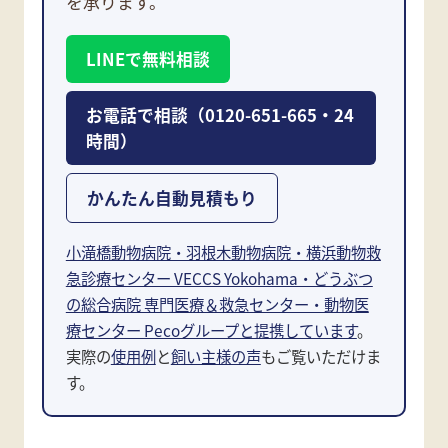
を承ります。
LINEで無料相談
お電話で相談（0120-651-665・24
時間）
かんたん自動見積もり
小滝橋動物病院・羽根木動物病院・横浜動物救
急診療センター VECCS Yokohama・どうぶつ
の総合病院 専門医療＆救急センター・動物医
療センター Pecoグループと提携しています
。
実際の
使用例
と
飼い主様の声
もご覧いただけま
す。