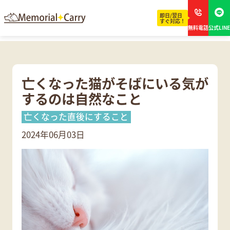
即日/翌日
すぐ対応！
無料電話
公式LINE
亡くなった猫がそばにいる気が
するのは自然なこと
亡くなった直後にすること
2024年06月03日